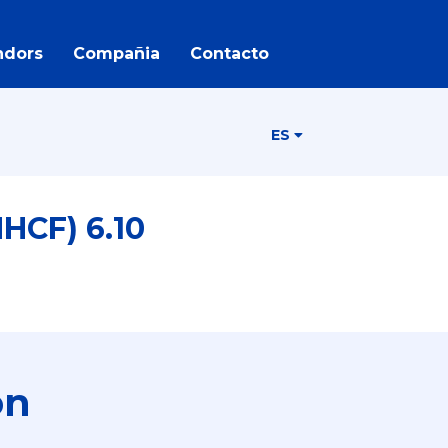
ndors
Compañia
Contacto
ES
HCF) 6.10
ón