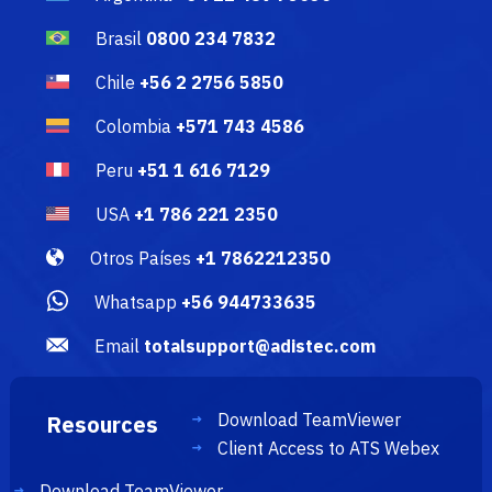
Brasil
0800 234 7832
Chile
+56 2 2756 5850
Colombia
+571 743 4586
Peru
+51 1 616 7129
USA
+1 786 221 2350
Otros Países
+1 7862212350
Whatsapp
+56 944733635
Email
totalsupport@adistec.com
Download TeamViewer
Resources
Client Access to ATS Webex
Download TeamViewer