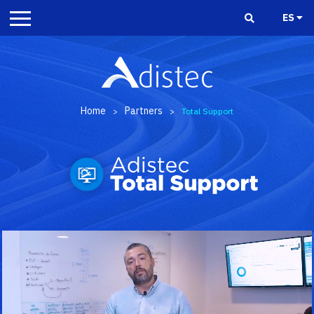
ES
Home
Partners
>
>
Total Support