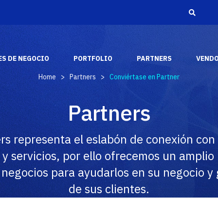
S DE NEGOCIO
PORTFOLIO
PARTNERS
VEND
Home
>
Partners
>
Conviértase en Partner
Adistec Media &
Reconocimientos
Partners
Entertainment
A través de los años, hemos recibido varios
Adistec Media & Entertainment Business Unit
reconocimientos y premios de la industria de
aporta nuestras capacidades comerciales y
rs representa el eslabón de conexión con l
los fabricantes más respetados del mercado.
tecnológicas para brindar soluciones de audio y
video a nuestros socios en todo el continente
y servicios, por ello ofrecemos un amplio
americano.
SABER MÁS
 negocios para ayudarlos en su negocio y 
SABER MAS
de sus clientes.