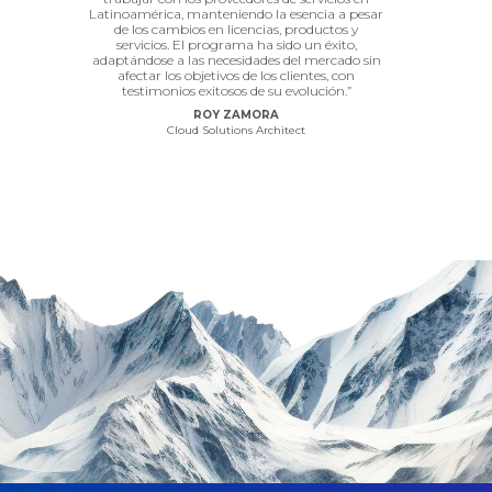
s CSP. En
Latinoamérica, manteniendo la esencia a pesar
servicios
mpresa
de los cambios en licencias, productos y
impulsor qu
rado de
servicios. El programa ha sido un éxito,
servicios 
or ello,
adaptándose a las necesidades del mercado sin
nuevos y me
ible que
afectar los objetivos de los clientes, con
que ofrece,
s de cada
testimonios exitosos de su evolución.”
de un ento
un
continua
ROY ZAMORA
nte. Si
recurso
Cloud Solutions Architect
a, te
nuest
cimiento