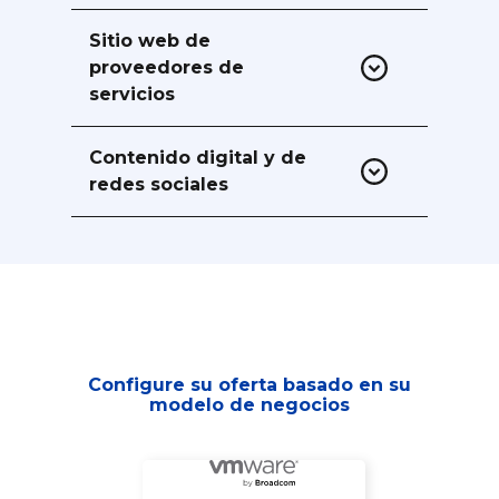
Aprovecha el equipo de servicios
creativos 40+
Sitio web de
proveedores de
servicios
Con localizador de revendedores
autorizados listados por país para
Contenido digital y de
visibilidad local y consultas
redes sociales
Múltiples plataformas de canal para la
generación de demanda
Configure su oferta basado en su
modelo de negocios