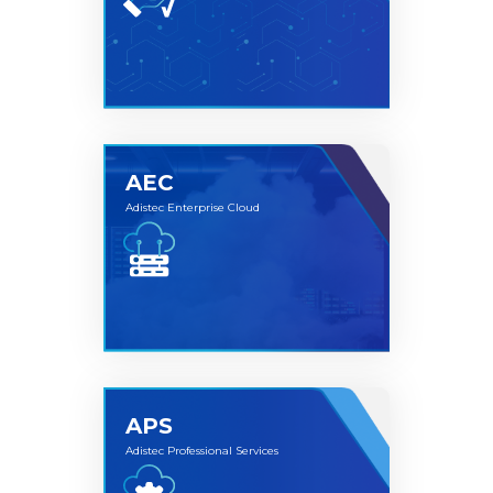
hardware con soluciones de software líderes,
dando como resultado soluciones competitivas
hiperconvergentes y de protección de datos.
AEC
Adistec Enterprise Cloud
Adistec Total Support (ATS) brinda asistencia
mediante técnicos especializados, un único
punto de apoyo para el soporte integrado entre
diferentes vendors o tecnologías, cobertura 7x24 y
soporte tri-lingue.
APS
Adistec Professional Services
Adistec Enterprise Cloud, es la Unidad de Negocio