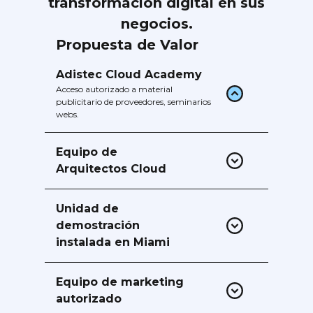
transformación digital en sus
negocios.
Propuesta de Valor
Adistec Cloud Academy
Acceso autorizado a material
publicitario de proveedores, seminarios
webs.
Equipo de
Arquitectos Cloud
Con ingenieros certificados en
diferentes Vendors.
Unidad de
demostración
instalada en Miami
Laboratorios de demostración de
proveedores y PODS de laboratorios
Equipo de marketing
que utilizan la infraestructura AEC
autorizado