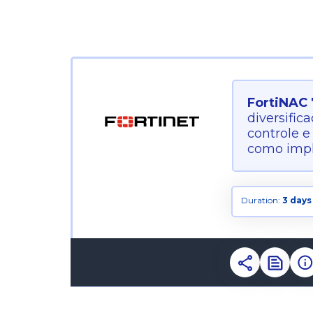
FortiNAC 
diversific
controle 
como impl
Duration:
3 days