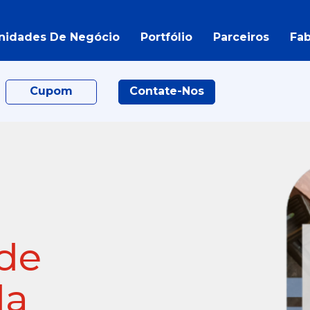
nidades De Negócio
Portfólio
Parceiros
Fab
Cupom
Contate-Nos
 de
da