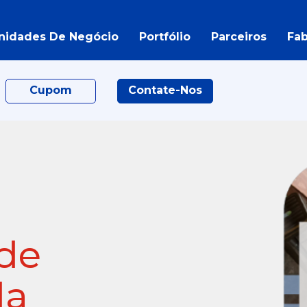
nidades De Negócio
Portfólio
Parceiros
Fab
Cupom
Contate-Nos
 de
da