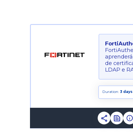
FortiAuth
FortiAuth
aprenderá 
de certifi
LDAP e RA
Duration:
3 days