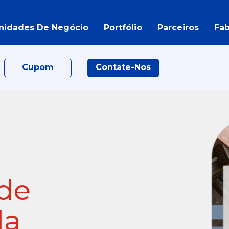
nidades De Negócio
Portfólio
Parceiros
Fab
Cupom
Contate-Nos
 de
da