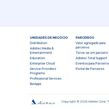
UNIDADES DE NEGÓCIO
PARCEIROS
Distribution
Valor agregado para
parceiros
Adistec Media &
Entertainment
Torne-se um parceiro
Education
Adistec Total Support
Enterprise Cloud
Eventos para Parceiro
Service Providers
Portal de Parceiros
Programs
Professional Services
BeApps
Copyright © 2026 Adistec Corp. To
Condições
|
Política de Cook