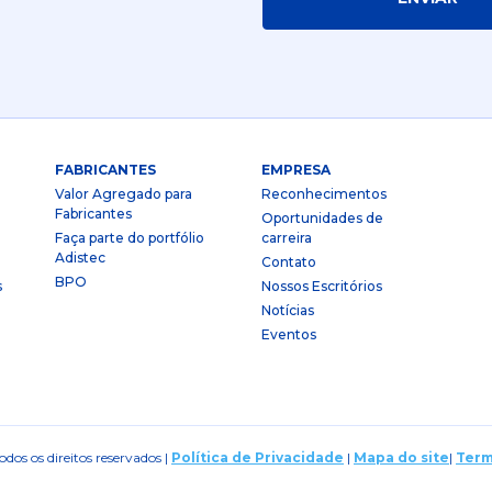
FABRICANTES
EMPRESA
Valor Agregado para
Reconhecimentos
Fabricantes
Oportunidades de
Faça parte do portfólio
carreira
Adistec
Contato
BPO
s
Nossos Escritórios
Notícias
Eventos
dos os direitos reservados |
Política de Privacidade
|
Mapa do site
|
Term
ies
|
Termos e Condições de Venda