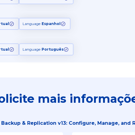
rtual
Language
Espanhol
rtual
Language
Português
olicite mais informaçõ
Backup & Replication v13: Configure, Manage, and 