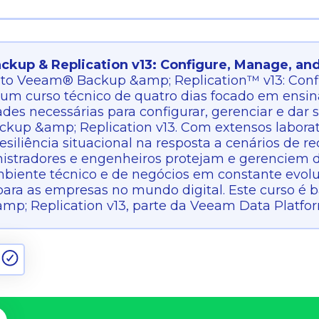
kup & Replication v13: Configure, Manage, an
to Veeam® Backup &amp; Replication™ v13: Conf
um curso técnico de quatro dias focado em ensinar
ades necessárias para configurar, gerenciar e dar
up &amp; Replication v13. Com extensos laboratór
siliência situacional na resposta a cenários de r
istradores e engenheiros protejam e gerenciem d
iente técnico e de negócios em constante evoluç
 para as empresas no mundo digital. Este curso é
mp; Replication v13, parte da Veeam Data Platfo