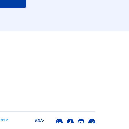
os e
SIGA-
NOS