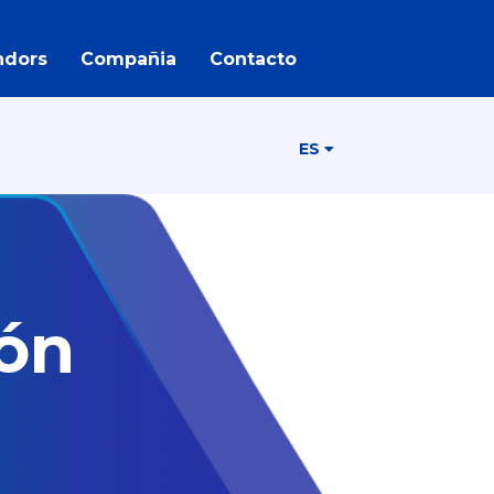
ndors
Compañia
Contacto
ES
ón