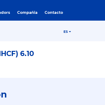
ndors
Compañia
Contacto
ES
HCF) 6.10
ón