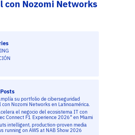
ial con Nozomi Networks
Eventos
Professional Services
Lo invitamos a conocer nuestra programación
Adistec Professional Services (APS) es la
de eventos para usuarios finales y capacitación
unidad de negocios de Adistec que brinda todo
para partners para actualizarse con las últimas
su conocimiento y know-how a los canales para
tecnologías y tendencias en Datacenter,
facilitar la implementación e instalación de las
Seguridad y soluciones en la Nube.
soluciones de TI.
ies
SABER MÁS
ING
SABER MÁS
CIÓN
 Posts
amplía su portfolio de ciberseguridad
al con Nozomi Networks en Latinoamérica.
acelera el negocio del ecosistema IT con
tec Connect F1 Experience 2026" en Miami
uts intelligent, production-proven media
ws running on AWS at NAB Show 2026