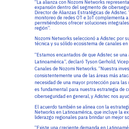
“La alianza con Nozomi Networks representa 
expansión dentro del segmento de ciberseguri
Director de Alianzas Estratégicas de Adistec. “
monitoreo de redes OT e IoT complementa a l
permitiéndonos ofrecer soluciones integrales
región”.
Nozomi Networks seleccionó a Adistec por su 
técnica y su sólido ecosistema de canales en 
“Estamos encantados de que Adistec se una a
Latinoamérica”, declaró Tyson Gerhold, Vicep
Canales de Nozomi Networks. “Nuestra invest
consistentemente una de las áreas más atacad
necesidad de una mayor protección para las r
es fundamental para nuestra estrategia de cr
ciberseguridad en general, y Adistec nos ayud
El acuerdo también se alinea con la estrate
Networks en Latinoamérica, que incluye la ex
liderazgo regionales para brindar un mejor so
“Existe una creciente demanda en Latinoamé