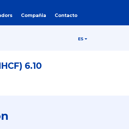
ndors
Compañia
Contacto
ES
HCF) 6.10
ón