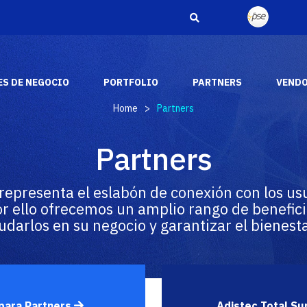
S DE NEGOCIO
PORTFOLIO
PARTNERS
VEND
Home
>
Partners
Adistec Media &
Reconocimientos
Partners
Entertainment
A través de los años, hemos recibido varios
Adistec Media & Entertainment Business Unit
reconocimientos y premios de la industria de
aporta nuestras capacidades comerciales y
representa el eslabón de conexión con los usu
los fabricantes más respetados del mercado.
tecnológicas para brindar soluciones de audio y
or ello ofrecemos un amplio rango de benefici
video a nuestros socios en todo el continente
americano.
darlos en su negocio y garantizar el bienesta
SABER MÁS
SABER MAS
 para Partners
Adistec Total S