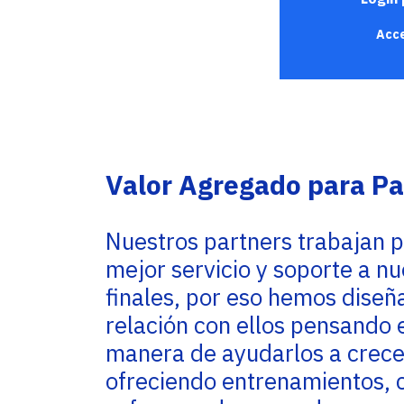
Service Providers
Oficinas
Programs
Acce
Con sede en Miami, EE. UU., Adistec tiene
Adistec Service Providers Programs (ASPP)
operaciones locales en 17 países de América
ofrece programas específicos para
Latina, con más de 300 empleados.
proveedores de servicios basados en el
modelo de suscripción mensual.
SABER MÁS
SABER MÁS
Valor Agregado para Pa
Nuestros partners trabajan p
mejor servicio y soporte a nu
finales, por eso hemos diseñ
relación con ellos pensando 
manera de ayudarlos a crece
ofreciendo entrenamientos, c