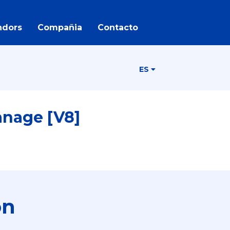
ndors
Compañia
Contacto
ES
anage [V8]
ón