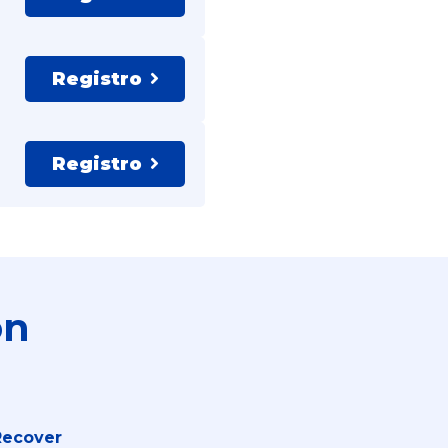
Registro
Registro
ón
Recover