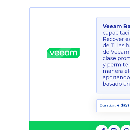
Veeam Bac
capacitac
Recover es
de TI las 
de Veeam B
clase prom
y permite 
manera ef
aportando 
basado en
Duration:
4 days