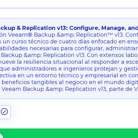
kup & Replication v13: Configure, Manage, an
ión Veeam® Backup &amp; Replication™ v13: Con
 un curso técnico de cuatro días enfocado en ense
habilidades necesarias para configurar, administra
ackup &amp; Replication v13. Con extensos labora
ueve la resiliencia situacional al responder a es
que administradores e ingenieros protejan y gest
ectiva en un entorno técnico y empresarial en co
beneficios tangibles al negocio en el mundo digita
 Veeam Backup &amp; Replication v13, parte de 