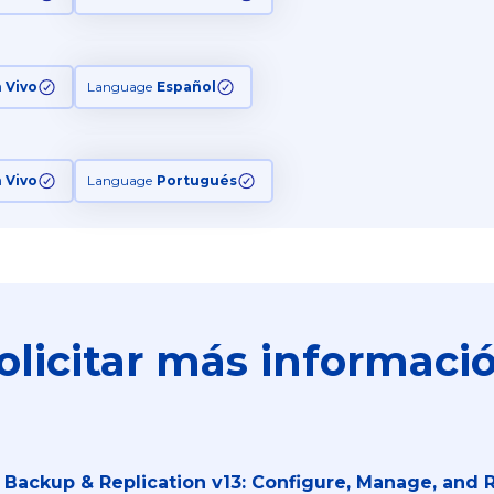
n Vivo
Language
Español
n Vivo
Language
Portugués
olicitar más informaci
Backup & Replication v13: Configure, Manage, and 