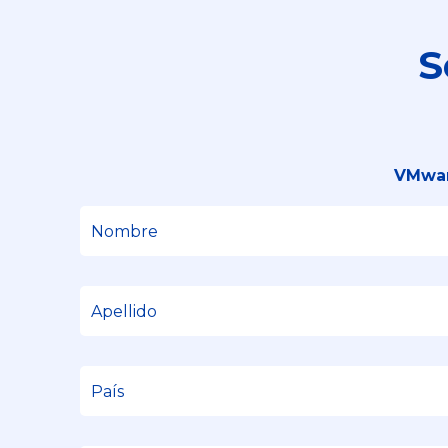
S
VMwar