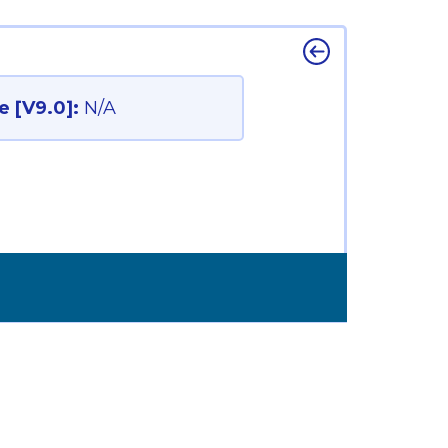
 [V9.0]:
N/A