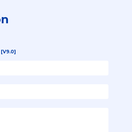
ón
[V9.0]