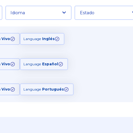
Idioma
Estado
n Vivo
Language
Inglés
n Vivo
Language
Español
n Vivo
Language
Portugués