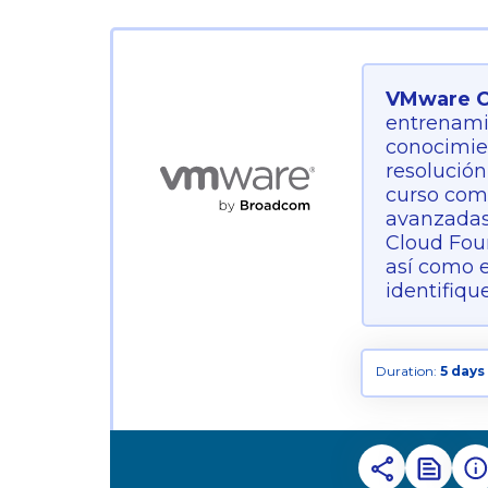
VMware Cl
entrenamie
conocimien
resolució
curso comb
avanzadas
Cloud Foun
así como e
identifiqu
Duration:
5 days