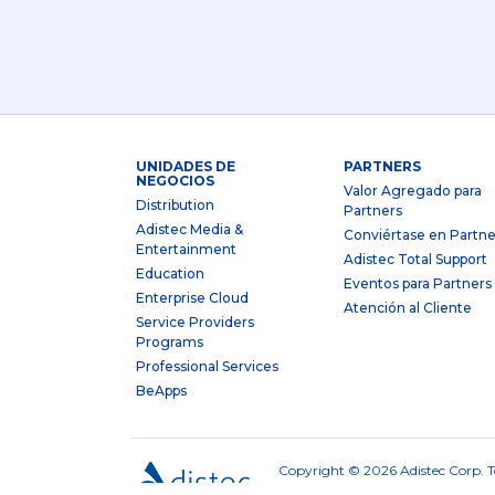
UNIDADES DE
PARTNERS
NEGOCIOS
Valor Agregado para
Distribution
Partners
Adistec Media &
Conviértase en Partne
Entertainment
Adistec Total Support
Education
Eventos para Partners
Enterprise Cloud
Atención al Cliente
Service Providers
Programs
Professional Services
BeApps
Copyright © 2026 Adistec Corp. To
de Cookies
|
Términos y Cond