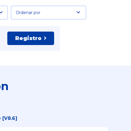
Ordenar por
Registro
ón
 [V8.6]