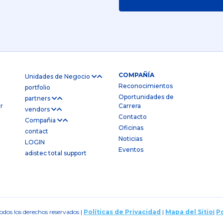
COMPAÑÍA
Unidades de Negocio
Reconocimientos
portfolio
Oportunidades de
partners
r
Carrera
vendors
Contacto
Compañia
Oficinas
contact
Noticias
LOGIN
Eventos
adistec total support
dos los derechos reservados |
Políticas de Privacidad
|
Mapa del Sitio
|
Po
iciones de Venta