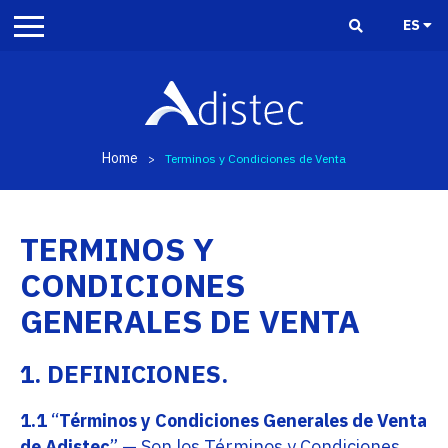
ES
Home
>
Terminos y Condiciones de Venta
TERMINOS Y
CONDICIONES
GENERALES DE VENTA
1. DEFINICIONES.
1.1
“
Términos y Condiciones Generales de Venta
de Adistec
” — Son los Términos y Condiciones