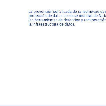
Service Providers
Oficinas
Programs
La prevención sofisticada de ransomware es s
Con sede en Miami, EE. UU., Adistec tiene
Adistec Service Providers Programs(ASPP)
protección de datos de clase mundial de Net
operaciones locales en 17 países de América
ofrece programas específicos para
Latina, con más de 300 empleados.
las herramientas de detección y recuperació
proveedores de servicios basados en el
la infraestructura de datos.
modelo de suscripción mensual.
SABER MÁS
SABER MÁS