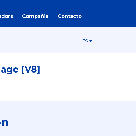
ndors
Compañia
Contacto
ES
nage [V8]
ón