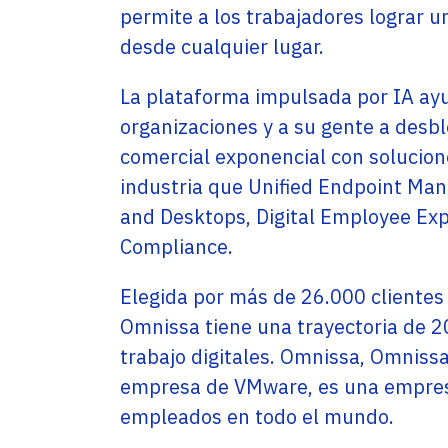
Service Providers
Oficinas
permite a los trabajadores lograr
Programs
desde cualquier lugar.
Con sede en Miami, EE. UU., Adistec tiene
Adistec Service Providers Programs (ASPP)
operaciones locales en 17 países de América
ofrece programas específicos para
Latina, con más de 300 empleados.
proveedores de servicios basados en el
La plataforma impulsada por IA ayu
modelo de suscripción mensual.
organizaciones y a su gente a desb
SABER MÁS
comercial exponencial con solucione
SABER MÁS
industria que Unified Endpoint Ma
and Desktops, Digital Employee Exp
Compliance.
Elegida por más de 26.000 clientes
Omnissa tiene una trayectoria de 2
trabajo digitales. Omnissa, Omniss
empresa de VMware, es una empres
empleados en todo el mundo.