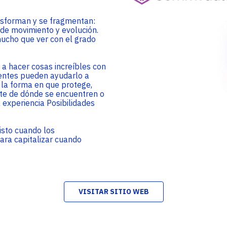
Enterprise
Noticias
Cloud
nsforman y se fragmentan:
Lea las últimas noticias y conozca lo que está
Adistec Enterprise Cloud (AEC) es la Unidad de
 de movimiento y evolución.
sucediendo en el mercado de TI en todos los
Negocio encargada de entregar servicios en
mucho que ver con el grado
países donde Adistec tiene presencia.
modalidad de Nube permitiendo ofrecer
soluciones de pago por uso mensual.
a hacer cosas increíbles con
SABER MÁS
igentes pueden ayudarlo a
SABER MÁS
LABS
 la forma en que protege,
te de dónde se encuentren o
 experiencia Posibilidades
isto cuando los
BeApps
para capitalizar cuando
BeApps es nuestro servicio de consultoría de
implementación de Oracle Netsuite a nivel
regional, con un equipo de profesionales
altamente capacitados y con amplia
experiencia.
VISITAR SITIO WEB
SABER MÁS