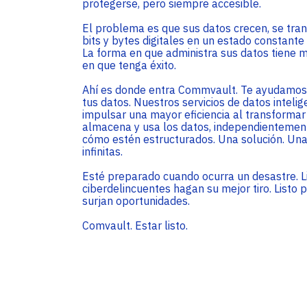
Service Providers
protegerse, pero siempre accesible.
Oficinas
Programs
El problema es que sus datos crecen, se tra
Con sede en Miami, EE. UU., Adistec tiene
Adistec Service Providers Programs (ASPP)
bits y bytes digitales en un estado constante
operaciones locales en 17 países de América
ofrece programas específicos para
La forma en que administra sus datos tiene 
Latina, con más de 300 empleados.
proveedores de servicios basados en el
en que tenga éxito.
modelo de suscripción mensual.
Ahí es donde entra Commvault. Te ayudamos 
SABER MÁS
tus datos. Nuestros servicios de datos intel
SABER MÁS
impulsar una mayor eficiencia al transformar
almacena y usa los datos, independientemen
cómo estén estructurados. Una solución. Una
infinitas.
Esté preparado cuando ocurra un desastre. L
ciberdelincuentes hagan su mejor tiro. Listo 
surjan oportunidades.
Comvault. Estar listo.