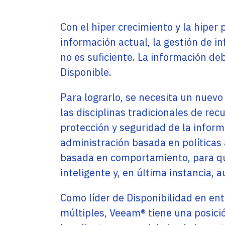
Service Providers
Oficinas
Programs
Con el hiper crecimiento y la hiper p
Con sede en Miami, EE. UU., Adistec tiene
Adistec Service Providers Programs (ASPP)
operaciones locales en 17 países de América
ofrece programas específicos para
información actual, la gestión de i
Latina, con más de 300 empleados.
proveedores de servicios basados en el
modelo de suscripción mensual.
no es suficiente. La información de
SABER MÁS
Disponible.
SABER MÁS
Para lograrlo, se necesita un nuev
las disciplinas tradicionales de re
protección y seguridad de la inform
administración basada en políticas 
basada en comportamiento, para qu
inteligente y, en última instancia, 
Como líder de Disponibilidad en en
múltiples, Veeam® tiene una posici