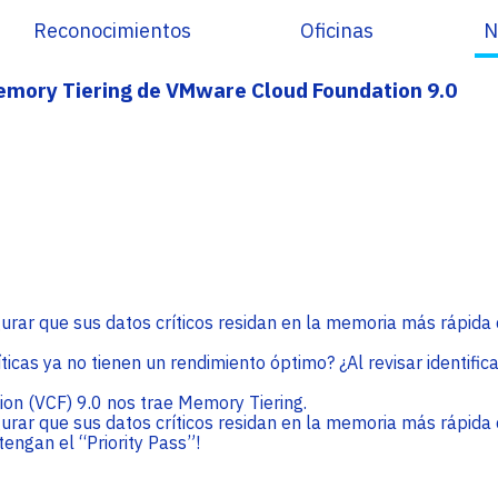
Enterprise
Noticias
Cloud
Reconocimientos
Oficinas
N
Lea las últimas noticias y conozca lo que está
Adistec Enterprise Cloud (AEC) es la Unidad de
sucediendo en el mercado de TI en todos los
Negocio encargada de entregar servicios en
Memory Tiering de VMware Cloud Foundation 9.0
países donde Adistec tiene presencia.
modalidad de Nube permitiendo ofrecer
soluciones de pago por uso mensual.
SABER MÁS
SABER MÁS
LABS
BeApps
gurar que sus datos críticos residan en la memoria más rápida
BeApps es nuestro servicio de consultoría de
implementación de Oracle Netsuite a nivel
ticas ya no tienen un rendimiento óptimo? ¿Al revisar identifi
regional, con un equipo de profesionales
altamente capacitados y con amplia
n (VCF) 9.0 nos trae Memory Tiering.
experiencia.
gurar que sus datos críticos residan en la memoria más rápida
engan el “Priority Pass”!
SABER MÁS