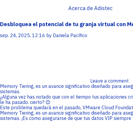
Service Providers
Oficinas
Programs
Acerca de Adistec
Con sede en Miami, EE. UU., Adistec tiene
Adistec Service Providers Programs (ASPP)
operaciones locales en 17 países de América
ofrece programas específicos para
Desbloquea el potencial de tu granja virtual con 
Latina, con más de 300 empleados.
proveedores de servicios basados en el
modelo de suscripción mensual.
sep. 24, 2025, 12:16 by Daniela Pacífico
SABER MÁS
SABER MÁS
Leave a comment
Memory Tiering, es un avance significativo diseñado para ase
sistemas.
¿Alguna vez has notado que con el tiempo tus aplicaciones crí
le ha pasado. cierto? 😊
Este problema quedará en el pasado, VMware Cloud Foundatio
Memory Tiering, es un avance significativo diseñado para ase
sistemas. ¡Es como asegurarse de que tus datos VIP siempre t