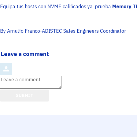
Equipa tus hosts con NVME calificados ya, prueba
Memory Ti
By Arnulfo Franco-ADISTEC Sales Engineers Coordinator
Leave a comment
Leave
a
comment
SUBMIT
Comment
from
by