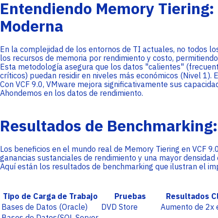
Entendiendo Memory Tiering: 
Moderna
En la complejidad de los entornos de TI actuales, no todos l
los recursos de memoria por rendimiento y costo, permitiendo 
Esta metodología asegura que los datos "calientes" (frecuent
críticos) puedan residir en niveles más económicos (Nivel 1). E
Con VCF 9.0, VMware mejora significativamente sus capacida
Ahondemos en los datos de rendimiento.
Resultados de Benchmarking:
Los beneficios en el mundo real de Memory Tiering en VCF 9.0
ganancias sustanciales de rendimiento y una mayor densidad 
Aquí están los resultados de benchmarking que ilustran el i
Tipo de Carga de Trabajo
Pruebas
Resultados Cl
Bases de Datos (Oracle)
DVD Store
Aumento de 2x e
Bases de Datos(SQL Server