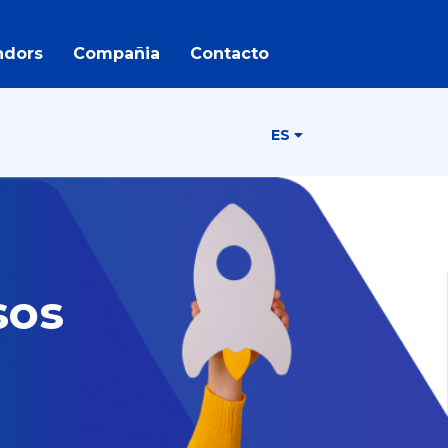
ndors
Compañia
Contacto
ES
sos