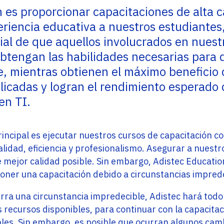
Enterprise
Noticias
 es proporcionar capacitaciones de alta c
Cloud
eriencia educativa a nuestros estudiante
Lea las últimas noticias y conozca lo que está
Adistec Enterprise Cloud (AEC) es la Unidad de
sucediendo en el mercado de TI en todos los
Negocio encargada de entregar servicios en
icial de que aquellos involucrados en nuest
países donde Adistec tiene presencia.
modalidad de Nube permitiendo ofrecer
soluciones de pago por uso mensual.
obtengan las habilidades necesarias par
SABER MÁS
, mientras obtienen el máximo beneficio 
SABER MÁS
LABS
licadas y logran el rendimiento esperado
en TI.
BeApps
rincipal es ejecutar nuestros cursos de capacitación co
lidad, eficiencia y profesionalismo. Asegurar a nuestr
BeApps es nuestro servicio de consultoría de
mejor calidad posible. Sin embargo, Adistec Educatio
implementación de Oracle Netsuite a nivel
regional, con un equipo de profesionales
oner una capacitación debido a circunstancias impred
altamente capacitados y con amplia
experiencia.
rra una circunstancia impredecible, Adistec hará todo 
s recursos disponibles, para continuar con la capacitac
SABER MÁS
ales. Sin embargo, es posible que ocurran algunos camb