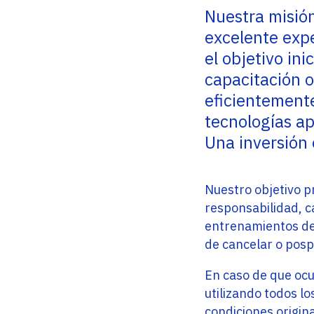
Service Providers
Oficinas
Nuestra misión
Programs
excelente exp
Con sede en Miami, EE. UU., Adistec tiene
Adistec Service Providers Programs (ASPP)
operaciones locales en 17 países de América
ofrece programas específicos para
el objetivo in
Latina, con más de 300 empleados.
proveedores de servicios basados en el
modelo de suscripción mensual.
capacitación 
SABER MÁS
eficientemente
SABER MÁS
tecnologías ap
Una inversión 
Nuestro objetivo p
responsabilidad, ca
entrenamientos de 
de cancelar o posp
En caso de que ocu
utilizando todos lo
condiciones origin