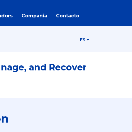
ndors
Compañia
Contacto
ES
anage, and Recover
ón