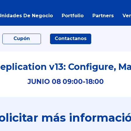
Unidades De Negocio
Portfolio
Partners
Ve
Cupón
Contactanos
plication v13: Configure, M
JUNIO
08
09:00-
18:00
olicitar más informaci