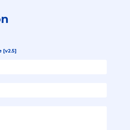
ón
 [v2.5]