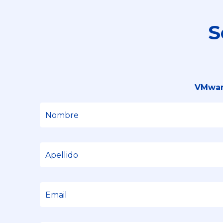
S
VMware