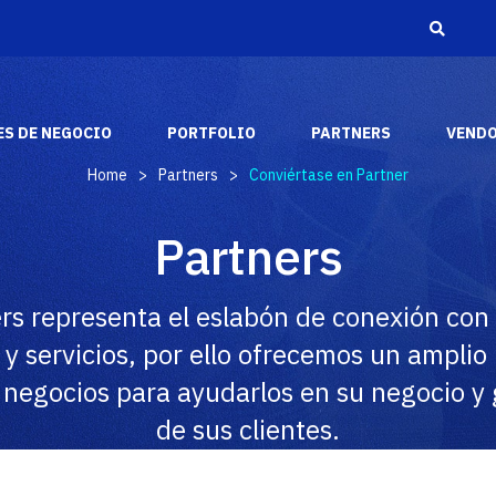
S DE NEGOCIO
PORTFOLIO
PARTNERS
VEND
Home
>
Partners
>
Conviértase en Partner
Adistec Media &
Reconocimientos
Partners
Entertainment
A través de los años, hemos recibido varios
Adistec Media & Entertainment Business Unit
reconocimientos y premios de la industria de
aporta nuestras capacidades comerciales y
rs representa el eslabón de conexión con l
los fabricantes más respetados del mercado.
tecnológicas para brindar soluciones de audio y
video a nuestros socios en todo el continente
y servicios, por ello ofrecemos un amplio
americano.
SABER MÁS
 negocios para ayudarlos en su negocio y 
SABER MAS
de sus clientes.