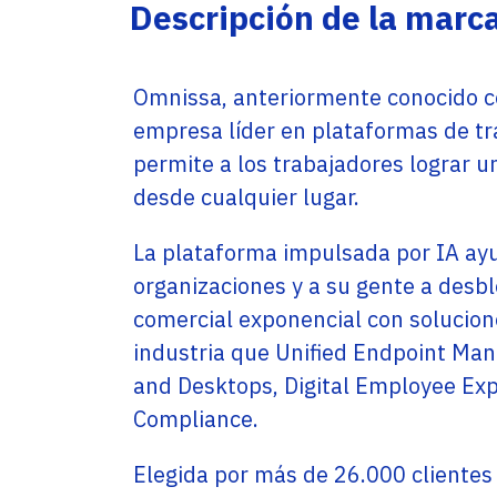
Service Providers
Descripción de la marc
Oficinas
Programs
Con sede en Miami, EE. UU., Adistec tiene
Adistec Service Providers Programs(ASPP)
operaciones locales en 17 países de América
ofrece programas específicos para
Latina, con más de 300 empleados.
Omnissa, anteriormente conocido 
proveedores de servicios basados en el
modelo de suscripción mensual.
empresa líder en plataformas de tra
SABER MÁS
permite a los trabajadores lograr
SABER MÁS
desde cualquier lugar.
La plataforma impulsada por IA ayu
organizaciones y a su gente a desb
comercial exponencial con solucione
industria que Unified Endpoint Ma
and Desktops, Digital Employee Exp
Compliance.
Elegida por más de 26.000 clientes