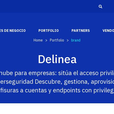
S DE NEGOCIO
PORTFOLIO
PARTNERS
VEND
Home
>
Portfolio
>
brand
Adistec Media &
Reconocimientos
Delinea
Entertainment
A través de los años, hemos recibido varios
Adistec Media & Entertainment Business Unit
reconocimientos y premios de la industria de
aporta nuestras capacidades comerciales y
nube para empresas: sitúa el acceso privil
los fabricantes más respetados del mercado.
tecnológicas para brindar soluciones de audio y
video a nuestros socios en todo el continente
berseguridad Descubre, gestiona, aprovisi
americano.
SABER MÁS
 fisuras a cuentas y endpoints con privileg
SABER MAS