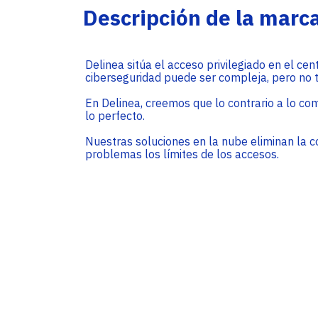
Service Providers
Oficinas
Descripción de la marc
Programs
Con sede en Miami, EE. UU., Adistec tiene
Adistec Service Providers Programs(ASPP)
operaciones locales en 17 países de América
ofrece programas específicos para
Latina, con más de 300 empleados.
proveedores de servicios basados en el
Delinea sitúa el acceso privilegiado en el cen
modelo de suscripción mensual.
ciberseguridad puede ser compleja, pero no t
SABER MÁS
En Delinea, creemos que lo contrario a lo comp
SABER MÁS
lo perfecto.
Nuestras soluciones en la nube eliminan la c
problemas los límites de los accesos.