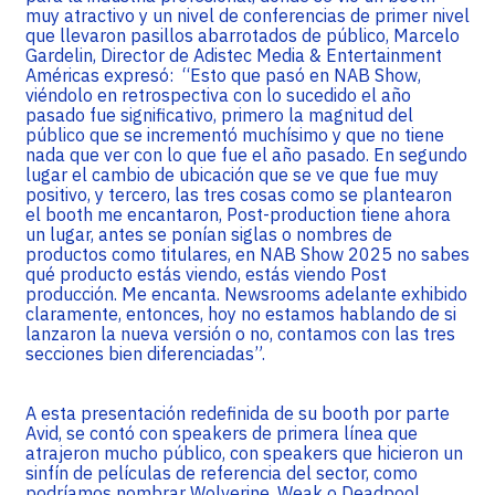
muy atractivo y un nivel de conferencias de primer nivel
que llevaron pasillos abarrotados de público, Marcelo
Gardelin, Director de Adistec Media & Entertainment
Américas expresó: “Esto que pasó en NAB Show,
viéndolo en retrospectiva con lo sucedido el año
pasado fue significativo, primero la magnitud del
público que se incrementó muchísimo y que no tiene
nada que ver con lo que fue el año pasado. En segundo
lugar el cambio de ubicación que se ve que fue muy
positivo, y tercero, las tres cosas como se plantearon
el booth me encantaron, Post-production tiene ahora
un lugar, antes se ponían siglas o nombres de
productos como titulares, en NAB Show 2025 no sabes
qué producto estás viendo, estás viendo Post
producción. Me encanta. Newsrooms adelante exhibido
claramente, entonces, hoy no estamos hablando de si
lanzaron la nueva versión o no, contamos con las tres
secciones bien diferenciadas”.
A esta presentación redefinida de su booth por parte
Avid, se contó con speakers de primera línea que
atrajeron mucho público, con speakers que hicieron un
sinfín de películas de referencia del sector, como
podríamos nombrar Wolverine, Weak o Deadpool.