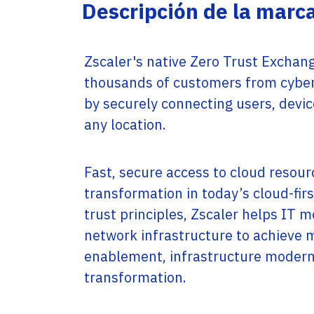
Service Providers
Descripción de la marc
Oficinas
Programs
Con sede en Miami, EE. UU., Adistec tiene
Adistec Service Providers Programs (ASPP)
operaciones locales en 17 países de América
ofrece programas específicos para
Latina, con más de 300 empleados.
Zscaler's native Zero Trust Exchan
proveedores de servicios basados en el
modelo de suscripción mensual.
thousands of customers from cyber
SABER MÁS
by securely connecting users, devic
SABER MÁS
any location.
Fast, secure access to cloud resourc
transformation in today’s cloud-firs
trust principles, Zscaler helps IT 
network infrastructure to achieve
enablement, infrastructure moderni
transformation.