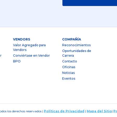
VENDORS
COMPAÑÍA
Valor Agregado para
Reconocimientos
Vendors
Oportunidades de
r
Conviértase en Vendor
Carrera
BPO
Contacto
Oficinas
Noticias
Eventos
dos los derechos reservados |
Políticas de Privacidad
|
Mapa del Sitio
|
Po
iciones de Venta