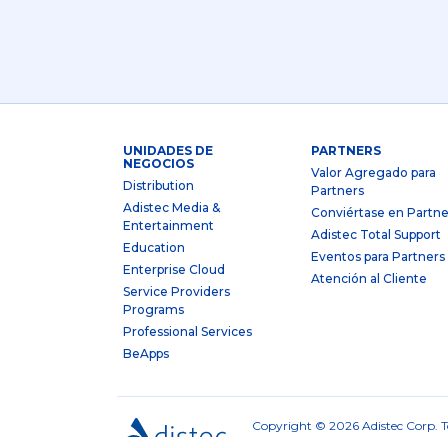
UNIDADES DE
PARTNERS
NEGOCIOS
Valor Agregado para
Distribution
Partners
Adistec Media &
Conviértase en Partne
Entertainment
Adistec Total Support
Education
Eventos para Partners
Enterprise Cloud
Atención al Cliente
Service Providers
Programs
Professional Services
BeApps
Copyright © 2026 Adistec Corp. To
de Cookies
|
Términos y Cond